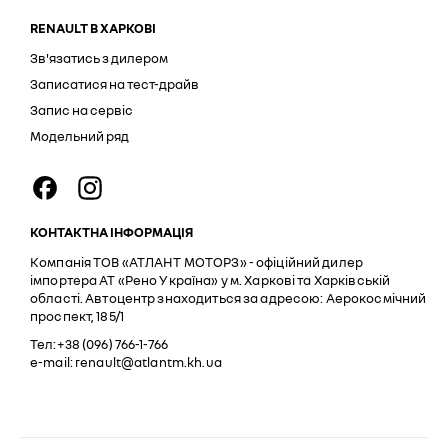
RENAULT В ХАРКОВІ
Зв'язатись з дилером
Записатися на тест-драйв
Запис на сервіс
Модельний ряд
КОНТАКТНА ІНФОРМАЦІЯ
Компанія ТОВ «АТЛАНТ МОТОРЗ» - офіційний дилер
імпортера АТ «Рено Україна» у м. Харкові та Харківській
області. Автоцентр знаходиться за адресою: Аерокосмічний
проспект, 185/1
Тел:+38 (096) 766-1-766
e-mail: renault@atlantm.kh.ua