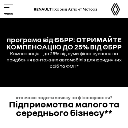
Skip
M
to
e
RENAULT |
Харків Атлант Моторз
main
n
content
u
програма від ЄБРР: ОТРИМАЙТЕ
КОМПЕНСАЦІЮ ДО 25% ВІД ЄБРР
Компенсація – до 25% від суми фінансування на
придбання вантажних автомобілів для юридичних
осіб та ФОП*
хто може подати заявку на фінансування?
Підприємства малого та
середнього бізнесу**