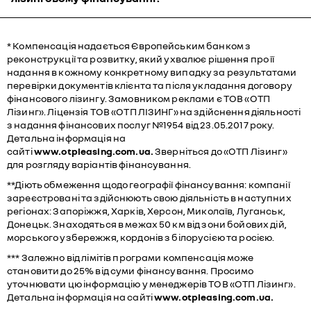
* Компенсація надається Європейським банком з
реконструкції та розвитку, який ухвалює рішення про її
надання в кожному конкретному випадку за результатами
перевірки документів клієнта та після укладання договору
фінансового лізингу. Замовником реклами є ТОВ «ОТП
Лізинг». Ліцензія ТОВ «ОТП ЛІЗИНГ» на здійснення діяльності
з надання фінансових послуг №1954 від 23.05.2017 року.
Детальна інформація на
сайті
www.otpleasing.com.ua.
Зверніться до «ОТП Лізинг»
для розгляду варіантів фінансування.
**Діють обмеження щодо географії фінансування: компанії
зареєстровані та здійснюють свою діяльність в наступних
регіонах: Запоріжжя, Харків, Херсон, Миколаїв, Луганськ,
Донецьк. Знаходяться в межах 50 км від зони бойових дій,
морського узбережжя, кордонів з білорусією та росією.
*** Залежно від лімітів програми компенсація може
становити до 25% від суми фінансування. Просимо
уточнювати цю інформацію у менеджерів ТОВ «ОТП Лізинг».
Детальна інформація на сайті
www.otpleasing.com.ua.