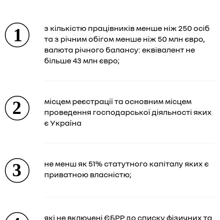
з кількістю працівників менше ніж 250 осіб
та з річним обігом менше ніж 50 млн євро,
валюта річного балансу: еквівалент не
більше 43 млн євро;
місцем реєстрації та основним місцем
проведення господарської діяльності яких
є Україна
не менш як 51% статутного капіталу яких є
приватною власністю;
які не включені ЄБРР до списку фізичних та